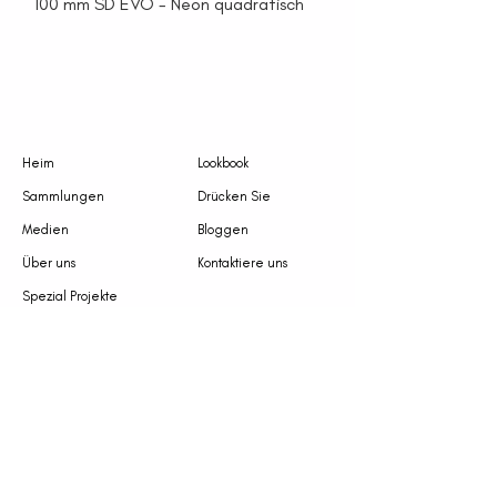
100 mm SD EVO - Neon quadratisch
Heim
Lookbook
Sammlungen
Drücken Sie
Medien
Bloggen
Über uns
Kontaktiere uns
Spezial Projekte
Datenschutz-Bestimmungen
Terms &amp; amp; Bedingungen
Cookie-Richtlinie
Email