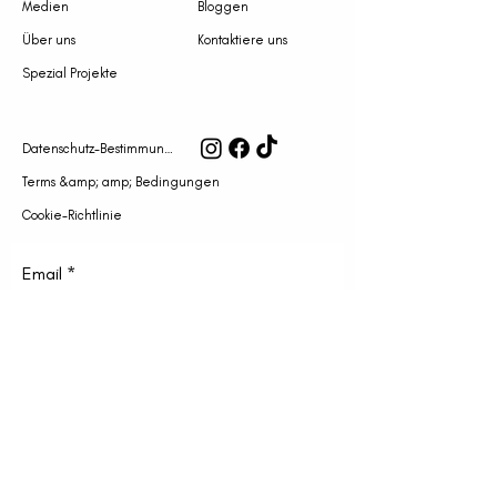
Medien
Bloggen
Über uns
Kontaktiere uns
Spezial Projekte
Datenschutz-Bestimmungen
Terms &amp; amp; Bedingungen
Cookie-Richtlinie
Email
ABONNIEREN
KANGRAWU LLC @2023 (DBA STUDENT DRIVER),
ALLE RECHTE VORBEHALTEN